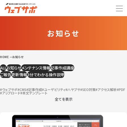
お知らせ
HOME
お知らせ
ALL
お知らせ
メンテナンス情報
記事作成講座
ご報告
更新情報
3分でわかる操作説明
#ウェブサポ
#CMS
#記事作成
#ユーザビリティ
#ハヤブサ
#SEO対策
#アクセス解析
#PDF
#アップロード
#本文テンプレート
全てを表示