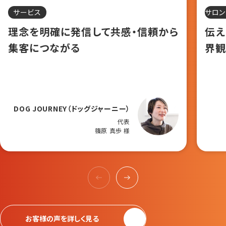
サービス
サロン
理念を明確に発信して共感・信頼から
伝
集客につながる
界観
DOG JOURNEY（ドッグジャーニー）
代表
篠原 真歩 様
お客様の声を詳しく見る