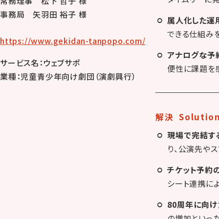
常務理事 松下 哲子 様
事務局 矢羽田 裕子 様
属人化した運
できる仕組み
https://www.gekidan-tanpopo.com/
アナログな予
サービス名：ウェブサポ
便性に課題を
業種：児童青少年向け劇団（演劇興行）
解決 Solutio
現場で完結す
り、公演先や
チケット予約
シート連携に
80周年に向
の増加といっ