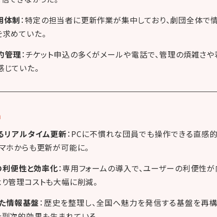
用体制
：特定の担当者に更新作業が集中しており、劇団全体で
を求めていた。
約管理
：チケット申込の多くがメールや電話で、管理の煩雑さ
感じていた。
n
るリアルタイム更新
：PCに不慣れな団員でも操作できる直感
スマホからも更新が可能に。
の利便性と効率化
：専用フォームの導入で、ユーザーの利便性が
より管理コストも大幅に削減。
けた情報基盤
：歴史を整理し、全国へ魅力を発信する基盤を再
た副次的効果も生まれている。