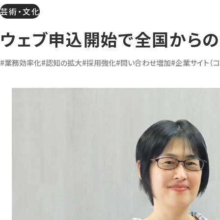
芸術・文化
ウェブ申込開始で全国から
#業務効率化
#認知の拡大
#採用強化
#問い合わせ増加
#企業サイト（