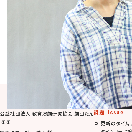
課題 Issue
公益社団法人 教育演劇研究協会 劇団たん
ぽぽ
更新のタイム
タイムリーに発